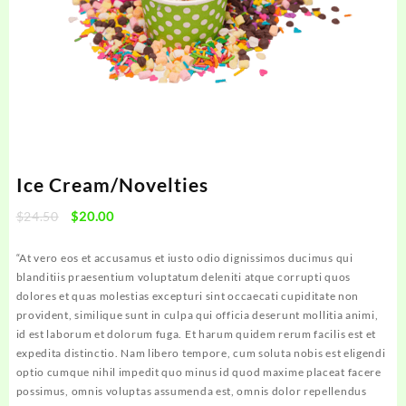
Ice Cream/Novelties
Original
Current
$
24.50
$
20.00
price
price
was:
is:
“At vero eos et accusamus et iusto odio dignissimos ducimus qui
$24.50.
$20.00.
blanditiis praesentium voluptatum deleniti atque corrupti quos
dolores et quas molestias excepturi sint occaecati cupiditate non
provident, similique sunt in culpa qui officia deserunt mollitia animi,
id est laborum et dolorum fuga. Et harum quidem rerum facilis est et
expedita distinctio. Nam libero tempore, cum soluta nobis est eligendi
optio cumque nihil impedit quo minus id quod maxime placeat facere
possimus, omnis voluptas assumenda est, omnis dolor repellendus