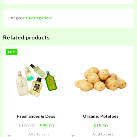
Category:
Uncategorized
Related products
Sale!
Fragrances & Deos
Organic Potatoes
Original
Current
$
120.00
$
99.00
$
15.00
price
price
Add to cart
Add to cart