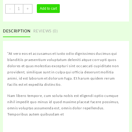
Ice
-
+
Add to cart
Cream/Novelties
quantity
DESCRIPTION
REVIEWS (0)
“At vero eos et accusamus et iusto odio dignissimos ducimus qui
blanditiis praesentium voluptatum deleniti atque corrupti quos
dolores et quas molestias excepturi sint occaecati cupiditate non
provident, similique sunt in culpa qui officia deserunt mollitia
animi, id est laborum et dolorum fuga. Et harum quidem rerum
facilis est et expedita distinctio.
Nam libero tempore, cum soluta nobis est eligendi optio cumque
nihil impedit quo minus id quod maxime placeat facere possimus,
omnis voluptas assumenda est, omnis dolor repellendus.
Temporibus autem quibusdam et